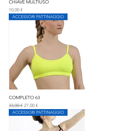
CHIAVE MULTIUSO
Prezzo
10,00 €
ACCESSORI PATTINAGGIO
COMPLETO 63
Prezzo regolare
Prezzo scontato
33,00 €
27,00 €
ACCESSORI PATTINAGGIO