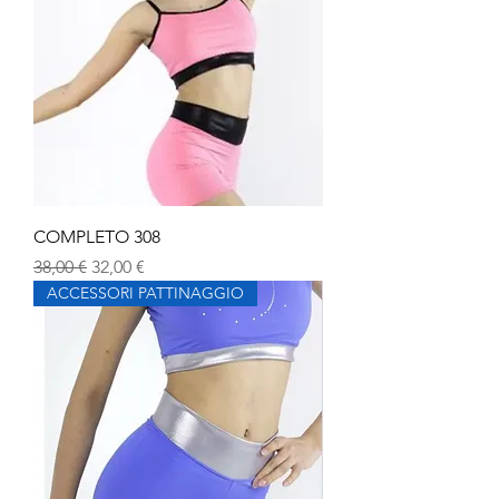
COMPLETO 308
Prezzo regolare
Prezzo scontato
38,00 €
32,00 €
ACCESSORI PATTINAGGIO