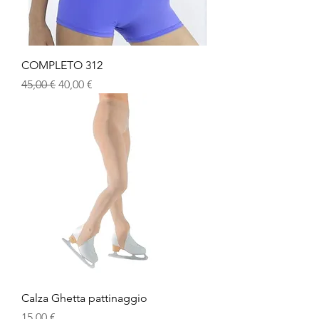
COMPLETO 312
Prezzo regolare
Prezzo scontato
45,00 €
40,00 €
Calza Ghetta pattinaggio
Prezzo
15,00 €