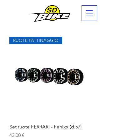
RUOTE PATTINAGGIO
Set ruote FERRARI - Fenixx (d.57)
Prezzo
43,00 €