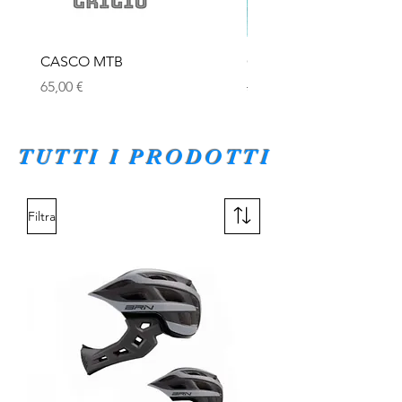
CASCO MTB
Casco URBAN
Prezzo
Prezzo regolare
65,00 €
39,00 €
TUTTI I PRODOTTI
Filtra