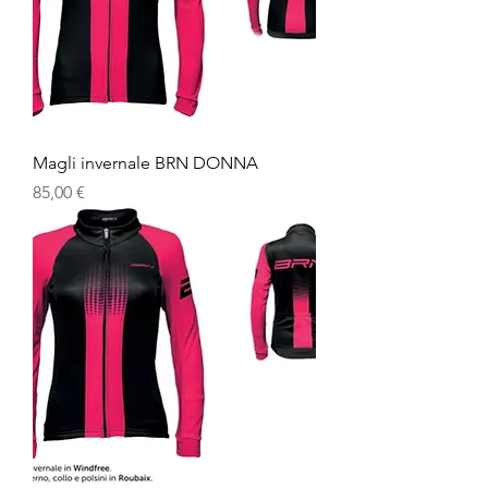
Magli invernale BRN DONNA
Prezzo
85,00 €