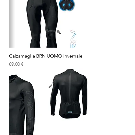
Calzamaglia BRN UOMO invernale
Prezzo
89,00 €