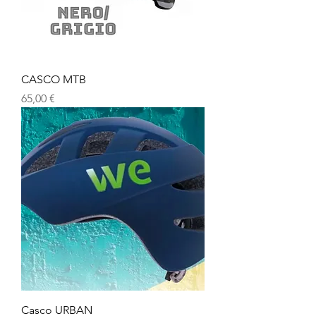
CASCO MTB
Prezzo
65,00 €
Casco URBAN