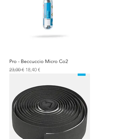
Pro - Beccuccio Micro Co2
Prezzo regolare
Prezzo scontato
23,00 €
18,40 €