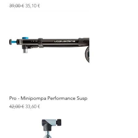
Prezzo regolare
Prezzo scontato
39,00 €
35,10 €
Pro - Minipompa Performance Susp
Prezzo regolare
Prezzo scontato
42,00 €
33,60 €