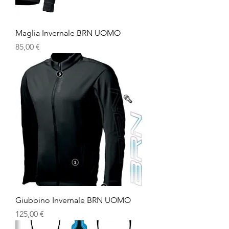
Maglia Invernale BRN UOMO
Prezzo
85,00 €
Giubbino Invernale BRN UOMO
Prezzo
125,00 €