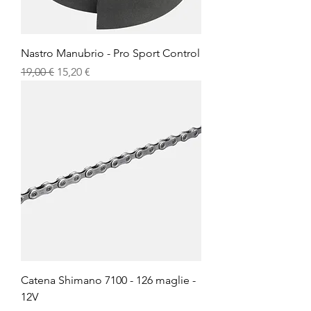
Nastro Manubrio - Pro Sport Control
Prezzo regolare
Prezzo scontato
19,00 €
15,20 €
Catena Shimano 7100 - 126 maglie -
12V