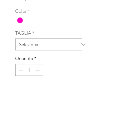
Color
*
TAGLIA
*
Quantità
*
Aggiungi al carrello
SD BIKE di Scartabelli David
Viale Adua 475/479 , Pistoia,
Toscana, Italia