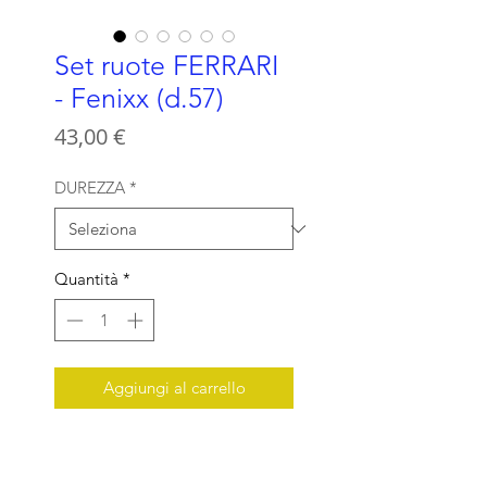
Set ruote FERRARI
- Fenixx (d.57)
Prezzo
43,00 €
DUREZZA
*
Quantità
*
Aggiungi al carrello
Set ruote FERRARI FENIX
Diametro 57 mm