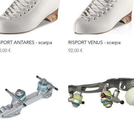
Vista rapida
Vista rapida
SPORT ANTARES - scarpa
RISPORT VENUS - scarpa
ezzo
Prezzo
0,00 €
92,00 €