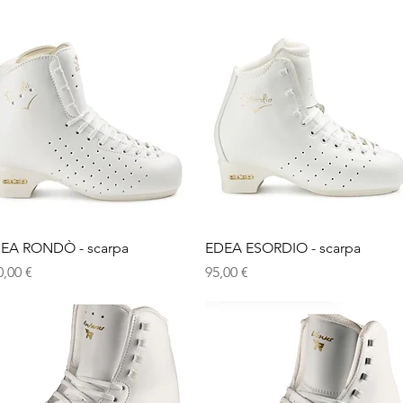
Vista rapida
Vista rapida
EA RONDÒ - scarpa
EDEA ESORDIO - scarpa
ezzo
Prezzo
0,00 €
95,00 €