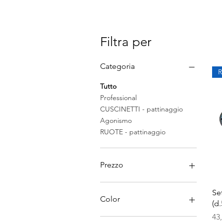
Filtra per
Categoria
Tutto
Professional
CUSCINETTI - pattinaggio
Agonismo
RUOTE - pattinaggio
Prezzo
Se
2 €
600 €
Color
(d.
Pr
43