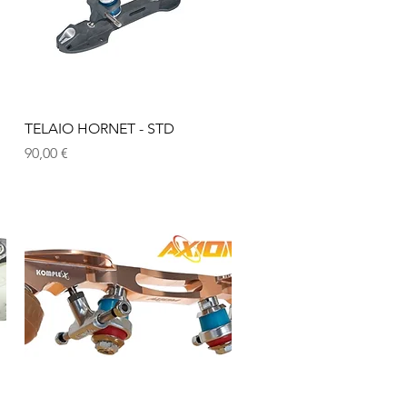
Vista rapida
TELAIO HORNET - STD
Prezzo
90,00 €