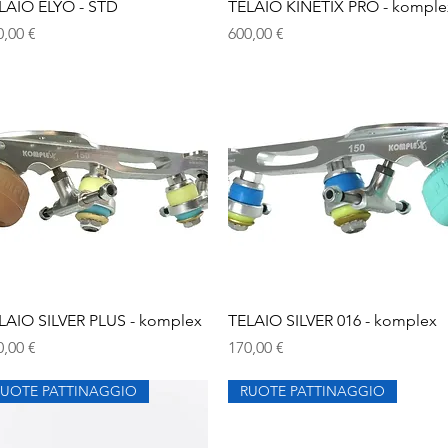
Vista rapida
Vista rapida
LAIO ELYO - STD
TELAIO KINETIX PRO - komple
ezzo
Prezzo
0,00 €
600,00 €
Vista rapida
Vista rapida
LAIO SILVER PLUS - komplex
TELAIO SILVER 016 - komplex
ezzo
Prezzo
0,00 €
170,00 €
RUOTE PATTINAGGIO
RUOTE PATTINAGGIO