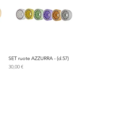
Vista rapida
SET ruote AZZURRA - (d.57)
Prezzo
30,00 €