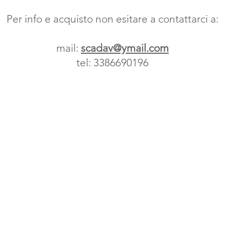
Per info e acquisto non esitare a contattarci a:
mail:
scadav@ymail.com
tel: 3386690196
SD BIKE di Scartabelli David
Viale Adua 475/479 , Pistoia, Toscana, Italia
P.IVA 01591370471
Privacy Policy
©2020 SDbike