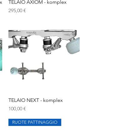
Vista rapida
x
TELAIO AXIOM - komplex
Prezzo
295,00 €
Vista rapida
TELAIO NEXT - komplex
Prezzo
100,00 €
RUOTE PATTINAGGIO