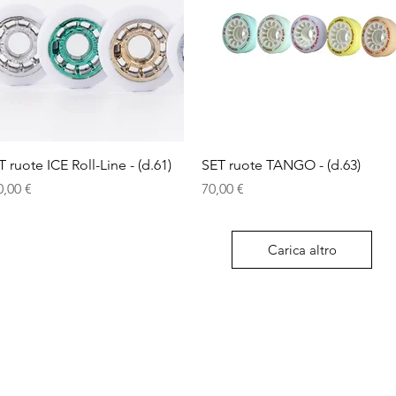
Vista rapida
Vista rapida
T ruote ICE Roll-Line - (d.61)
SET ruote TANGO - (d.63)
ezzo
Prezzo
0,00 €
70,00 €
Carica altro