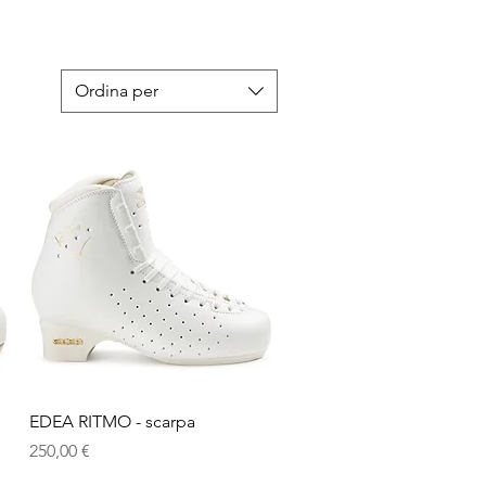
Ordina per
Vista rapida
EDEA RITMO - scarpa
Prezzo
250,00 €