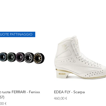
RUOTE PATTINAGGIO
Vista rapida
Vista rapida
t ruote FERRARI - Fenixx
EDEA FLY - Scarpa
57)
Prezzo
460,00 €
ezzo
,00 €