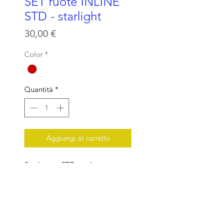
SET ruote INLINE
STD - starlight
Prezzo
30,00 €
Color
*
Quantità
*
Aggiungi al carrello
Set 6 ruote STD mod.
STARLIGHT diametro 68 mm
DIAMETRO 68 mm
DUREZZA 89 A
Ideale per pattinaggio artistico