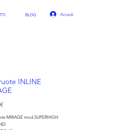
Accedi
TTI
BLOG
ruote INLINE
AGE
Prezzo
 €
ruote MIRAGE mod.SUPERHIGH
ND.