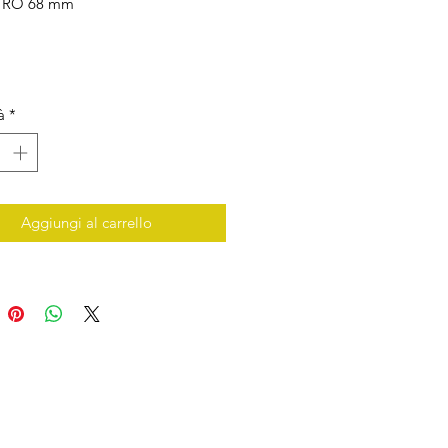
TRO 68 mm
A 89 A
à
*
Aggiungi al carrello