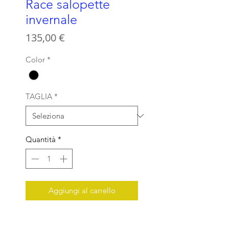
Race salopette
invernale
Prezzo
135,00 €
Color
*
TAGLIA
*
Quantità
*
Aggiungi al carrello
Salopette corta invernale