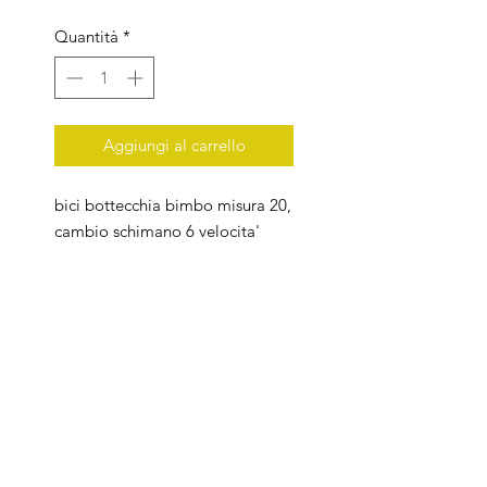
regolare
scontato
Quantità
*
Aggiungi al carrello
bici bottecchia bimbo misura 20,
cambio schimano 6 velocita'
telaio in alluminio , peso kg
11,20
per uteriori informazioni
.
SD BIKE di Scartabelli David
Viale Adua 475/479 , Pistoia,
Toscana, Italia
P.IVA 01591370471
Privacy Policy