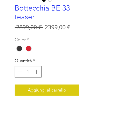
Bottecchia BE 33
teaser
Prezzo
Prezzo
 2899,00 € 
2399,00 €
regolare
scontato
Color
*
Quantità
*
Aggiungi al carrello
E-MTB 29” Shimano Acera/Altus
8s OLI 630Wh
TELAIO: E-MTB 29 Alu
Integrated battery