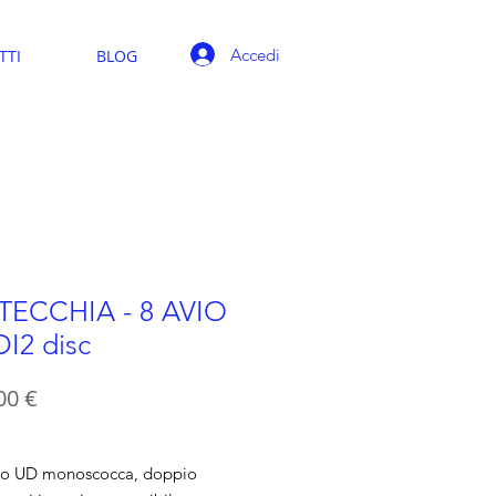
Accedi
TTI
BLOG
TECCHIA - 8 AVIO
DI2 disc
Prezzo
00 €
io UD monoscocca, doppio