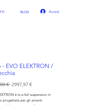
Accedi
TTI
BLOG
 - EVO ELEKTRON /
ecchia
Prezzo
Prezzo
00 € 
2997,97 €
regolare
scontato
KTRON è la e-full suspension in
o progettata per gli amanti