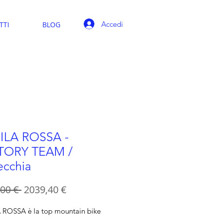
Accedi
TTI
BLOG
ILA ROSSA -
TORY TEAM /
ecchia
Prezzo
Prezzo
00 € 
2039,40 €
regolare
scontato
ROSSA è la top mountain bike